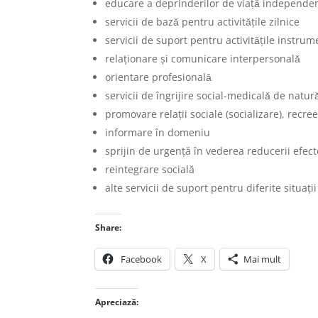
educare a deprinderilor de viaţǎ independent
servicii de bazǎ pentru activitǎţile zilnice
servicii de suport pentru activitǎţile instrume
relaţionare şi comunicare interpersonalǎ
orientare profesionalǎ
servicii de îngrijire social-medicalǎ de natu
promovare relaţii sociale (socializare), recre
informare în domeniu
sprijin de urgenţă în vederea reducerii efecte
reintegrare socială
alte servicii de suport pentru diferite situaţii
Share:
Facebook
X
Mai mult
Apreciază: