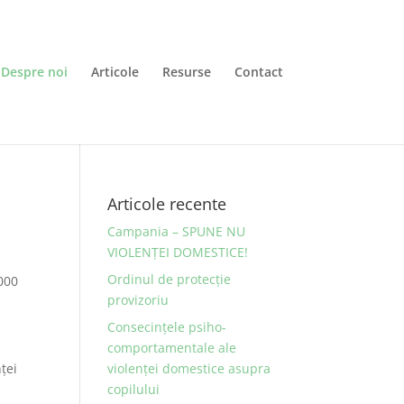
Despre noi
Articole
Resurse
Contact
Articole recente
Campania – SPUNE NU
VIOLENȚEI DOMESTICE!
Ordinul de protecţie
2000
provizoriu
Consecinţele psiho-
comportamentale ale
nţei
violenţei domestice asupra
copilului