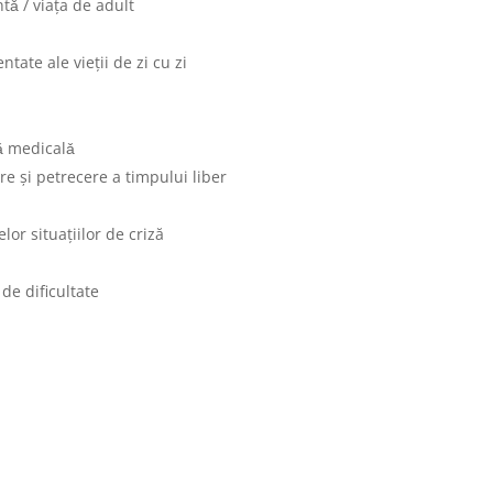
ǎ / viaţa de adult
ntate ale vieţii de zi cu zi
rǎ medicalǎ
ere şi petrecere a timpului liber
lor situaţiilor de criză
 de dificultate