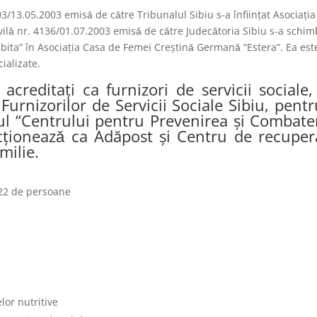
03/13.05.2003 emisǎ de cǎtre Tribunalul Sibiu s-a înfiinţat Asociaţia
ivilǎ nr. 4136/01.07.2003 emisǎ de cǎtre Judecǎtoria Sibiu s-a schim
ita” în Asociaţia Casa de Femei Creştinǎ Germanǎ “Estera”. Ea est
cializate.
creditaţi ca furnizori de servicii sociale,
Furnizorilor de Servicii Sociale Sibiu, pentr
drul “Centrului pentru Prevenirea şi Combate
ncţioneazǎ ca Adăpost şi Centru de recuper
milie.
 22 de persoane
lor nutritive