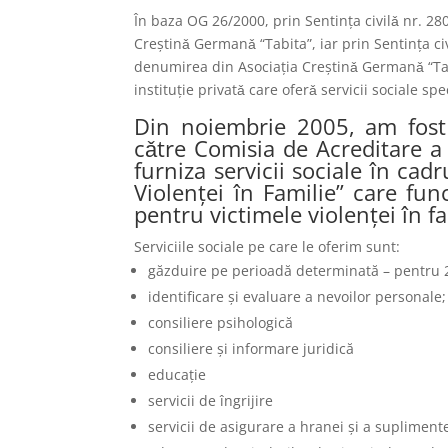
În baza OG 26/2000, prin Sentinţa civilǎ nr. 28
Creştinǎ Germanǎ “Tabita”, iar prin Sentinţa c
denumirea din Asociaţia Creştinǎ Germanǎ “Tab
instituţie privatǎ care oferǎ servicii sociale spe
Din noiembrie 2005, am fost a
cǎtre Comisia de Acreditare a 
furniza servicii sociale în ca
Violenţei în Familie” care fu
pentru victimele violenţei în fa
Serviciile sociale pe care le oferim sunt:
găzduire pe perioadă determinată – pentru
identificare şi evaluare a nevoilor personale;
consiliere psihologică
consiliere şi informare juridică
educaţie
servicii de îngrijire
servicii de asigurare a hranei şi a suplimente