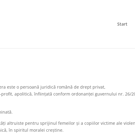
Start
ra este o persoană juridică română de drept privat,
rofit, apolitică, înfiinţată conform ordonanţei guvernului nr. 26/
minată.
ţi altruiste pentru sprijinul femeilor şi a copiilor victime ale viole
ică, în spiritul moralei creştine.