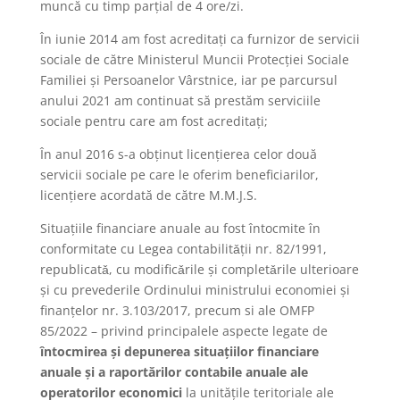
muncă cu timp parţial de 4 ore/zi.
În iunie 2014 am fost acreditaţi ca furnizor de servicii
sociale de către Ministerul Muncii Protecţiei Sociale
Familiei şi Persoanelor Vârstnice, iar pe parcursul
anului 2021 am continuat să prestăm serviciile
sociale pentru care am fost acreditaţi;
În anul 2016 s-a obţinut licenţierea celor două
servicii sociale pe care le oferim beneficiarilor,
licenţiere acordată de către M.M.J.S.
Situaţiile financiare anuale au fost întocmite în
conformitate cu Legea contabilitǎţii nr. 82/1991,
republicatǎ, cu modificǎrile şi completǎrile ulterioare
şi cu prevederile Ordinului ministrului economiei şi
finanţelor nr. 3.103/2017, precum si ale OMFP
85/2022 – privind principalele aspecte legate de
întocmirea şi depunerea situaţiilor financiare
anuale şi a raportărilor contabile anuale ale
operatorilor economici
la unităţile teritoriale ale