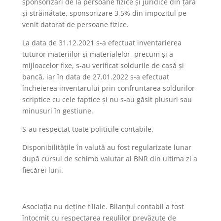
sponsorizări de la persoane fizice şi juridice din ţară
şi străinătate, sponsorizare 3,5% din impozitul pe
venit datorat de persoane fizice.
La data de 31.12.2021 s-a efectuat inventarierea
tuturor materiilor şi materialelor, precum şi a
mijloacelor fixe, s-au verificat soldurile de casă şi
bancă, iar în data de 27.01.2022 s-a efectuat
încheierea inventarului prin confruntarea soldurilor
scriptice cu cele faptice şi nu s-au găsit plusuri sau
minusuri în gestiune.
S-au respectat toate politicile contabile.
Disponibilităţile în valută au fost regularizate lunar
după cursul de schimb valutar al BNR din ultima zi a
fiecǎrei luni.
Asociaţia nu deţine filiale. Bilanţul contabil a fost
întocmit cu respectarea regulilor prevăzute de