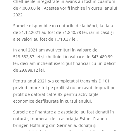
Cheltuielile înregistrate în avans au fost în cuantum
de 4.000,00 lei. Acestea vor fi închise în cursul anului
2022.
Sumele disponibile în conturile de la bǎnci, la data
de 31.12.2021 au fost de 71.840,78 lei, iar în casǎ şi
alte valori au fost de 1.710,37 lei.
În anul 2021 am avut venituri în valoare de
513.582,87 lei şi cheltuieli în valoare de 543.480,99
lei, deci am încheiat exerciţiul financiar cu un deficit
de 29.898,12 lei.
Pentru anul 2021 s-a completat şi transmis D 101
privind impozitul pe profit şi nu am avut impozit pe
profit de datorat către BS pentru activităţile
economice desfăşurate în cursul anului.
Sursele de finanţare ale asociaţiei au fost donaţii în
natură şi numerar de la asociaţia Esther Frauen
bringen Hoffnung din Germania, donaţii şi