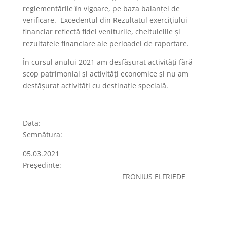
reglementările în vigoare, pe baza balanţei de
verificare. Excedentul din Rezultatul exerciţiului
financiar reflectă fidel veniturile, cheltuielile şi
rezultatele financiare ale perioadei de raportare.
În cursul anului 2021 am desfăşurat activităţi fără
scop patrimonial şi activităţi economice şi nu am
desfăşurat activităţi cu destinaţie specială.
Data:
Semnătura:
05.03.2021
Preşedinte:
FRONIUS ELFRIEDE