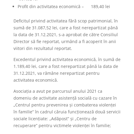
Profit din activitatea economică – 189,40 lei
Deficitul privind activitatea fără scop patrimonial, în
sumă de 31.087,52 lei, care a fost nerepartizat până
la data de 31.12.2021, s-a aprobat de către Consiliul
Director să fie reportat, urmând a fi acoperit în anii
viitori din rezultatul reportat.
Excedentul privind activitatea economică, în sumă de
1.189,40 lei, care a fost nerepartizat până la data de
31.12.2021, va rămâne nerepartizat pentru
activitatea economică.
Asociaţia a avut pe parcursul anului 2021 ca
domeniu de activitate asistenţă socială cu cazare în
„Centrul pentru prevenirea şi combaterea violenţei
în familie” în cadrul căruia funcţionează două servicii
sociale licenţiate: „Adăpost” şi „Centru de
recuperare” pentru victimele violenţei în familie;