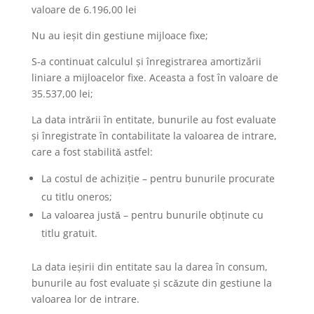
valoare de 6.196,00 lei
Nu au ieşit din gestiune mijloace fixe;
S-a continuat calculul şi înregistrarea amortizării
liniare a mijloacelor fixe. Aceasta a fost în valoare de
35.537,00 lei;
La data intrǎrii în entitate, bunurile au fost evaluate
şi înregistrate în contabilitate la valoarea de intrare,
care a fost stabilitǎ astfel:
La costul de achiziţie – pentru bunurile procurate
cu titlu oneros;
La valoarea justǎ – pentru bunurile obţinute cu
titlu gratuit.
La data ieşirii din entitate sau la darea în consum,
bunurile au fost evaluate şi scǎzute din gestiune la
valoarea lor de intrare.