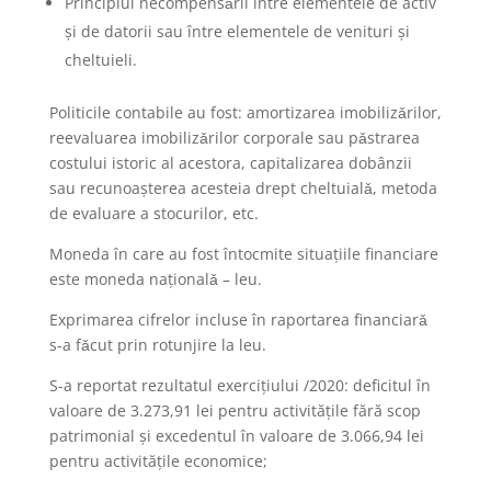
Principiul necompensǎrii între elementele de activ
şi de datorii sau între elementele de venituri şi
cheltuieli.
Politicile contabile au fost: amortizarea imobilizǎrilor,
reevaluarea imobilizǎrilor corporale sau pǎstrarea
costului istoric al acestora, capitalizarea dobânzii
sau recunoaşterea acesteia drept cheltuialǎ, metoda
de evaluare a stocurilor, etc.
Moneda în care au fost întocmite situaţiile financiare
este moneda naţionalǎ – leu.
Exprimarea cifrelor incluse în raportarea financiarǎ
s-a fǎcut prin rotunjire la leu.
S-a reportat rezultatul exerciţiului /2020: deficitul în
valoare de 3.273,91 lei pentru activităţile fără scop
patrimonial şi excedentul în valoare de 3.066,94 lei
pentru activităţile economice;