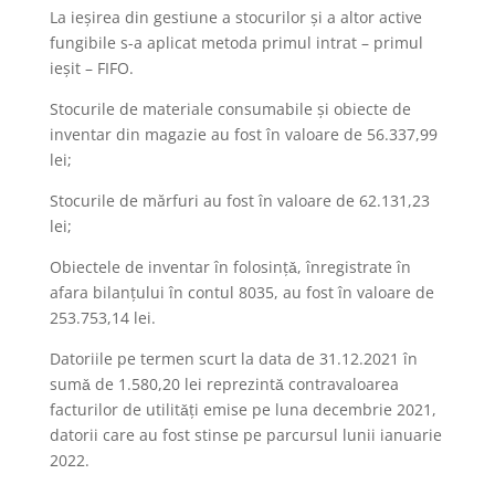
La ieşirea din gestiune a stocurilor şi a altor active
fungibile s-a aplicat metoda primul intrat – primul
ieşit – FIFO.
Stocurile de materiale consumabile şi obiecte de
inventar din magazie au fost în valoare de 56.337,99
lei;
Stocurile de mărfuri au fost în valoare de 62.131,23
lei;
Obiectele de inventar în folosinţǎ, înregistrate în
afara bilanţului în contul 8035, au fost în valoare de
253.753,14 lei.
Datoriile pe termen scurt la data de 31.12.2021 în
sumǎ de 1.580,20 lei reprezintǎ contravaloarea
facturilor de utilitǎţi emise pe luna decembrie 2021,
datorii care au fost stinse pe parcursul lunii ianuarie
2022.