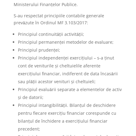
Ministerului Finanţelor Publice.
S-au respectat principiile contabile generale
prevǎzute în Ordinul MF 3.103/2017:
Principiul continuitǎţii activitǎţii;
Principiul permanenţei metodelor de evaluare;
Principiul prudenţei;
Principiul independenţei exerciţiului – s-a ţinut
cont de veniturile şi cheltuielile aferente
exerciţiului financiar, indiferent de data încasǎrii
sau plǎţii acestor venituri şi cheltuieli;
Principiul evaluǎrii separate a elementelor de activ
şi de datorii;
Principiul intangibilitǎţii. Bilanţul de deschidere
pentru fiecare exerciţiu financiar corespunde cu
bilanţul de închidere a exerciţiului financiar
precedent;