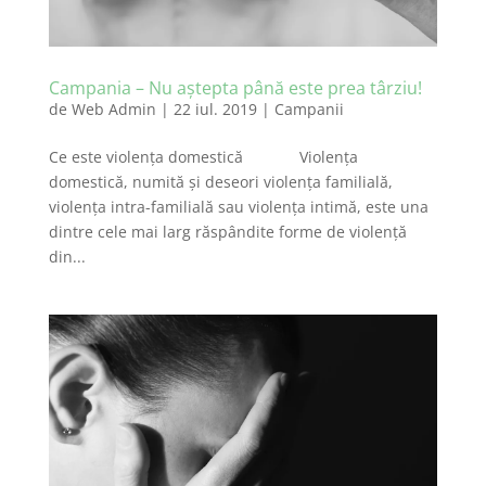
Campania – Nu aştepta până este prea târziu!
de
Web Admin
|
22 iul. 2019
|
Campanii
Ce este violența domestică Violenţa
domestică, numită şi deseori violenţa familială,
violenţa intra-familială sau violenţa intimă, este una
dintre cele mai larg răspândite forme de violenţă
din...