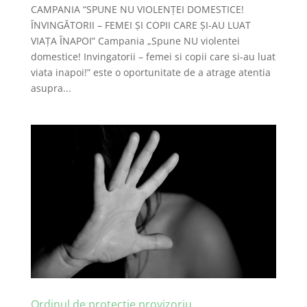
CAMPANIA “SPUNE NU VIOLENȚEI DOMESTICE!
ȊNVINGĂTORII – FEMEI ȘI COPII CARE ȘI-AU LUAT
VIAȚA ȊNAPOI” Campania „Spune NU violentei
domestice! Invingatorii – femei si copii care si-au luat
viata inapoi!” este o oportunitate de a atrage atentia
asupra...
Ordinul de protecţie provizoriu