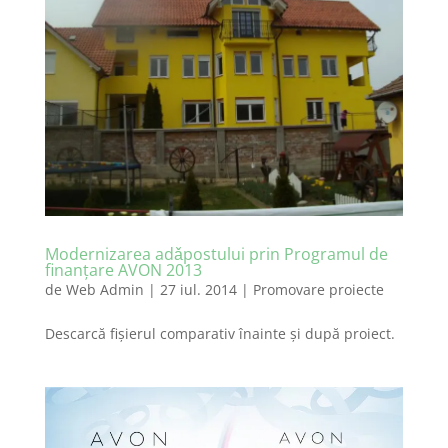
Modernizarea adǎpostului prin Programul de
finanţare AVON 2013
de
Web Admin
|
27 iul. 2014
|
Promovare proiecte
Descarcă fişierul comparativ înainte şi după proiect.