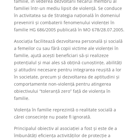
familie, în vederea dezvoltarii fiecărui membru al
familiei într-un mediu lipsit de violenţă. Se conduce
în activitatea sa de Strategia naţională în domeniul
prevenirii şi combaterii fenomenului violenţei în
familie HG 686/2005 publicată în MO 678/28.07.2005.
Asociaţia facilitează dezvoltarea personală şi socială
a femeilor cu sau fără copii victime ale violenţei în
familie, ajută aceşti beneficiari să-şi realizeze
potenţialul şi mai ales să obţină cunoştinţe, abilităţi
şi atitudini necesare pentru integrarea reuşită a lor
în societate, precum şi dezvoltarea de aptitudini şi
comportamente non-violenţǎ pentru atingerea
obiectivului “toleranţă zero” faţă de violenţa în
familie.
Violenţa în familie reprezintă o realitate socială a
cărei consecinţe nu poate fi ignorată.
Principalul obiectiv al asociaţiei a fost şi este de a
îmbunătăţi eficienţa activităţilor de protecţie a