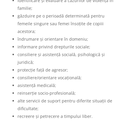
identificare şi evaluare a cazurilor de violenţă în
familie;
găzduire pe o perioadă determinată pentru
femeile singure sau femei însoţite de copiii
acestora;
îndrumare şi orientare în domeniu;
informare privind drepturile sociale;
consiliere şi asistenţă socială, psihologică şi
juridică;
protecţie faţă de agresor;
consiliere/orientare vocaţională;
asistenţă medicală;
reinserţie socio-profesională;
alte servicii de suport pentru diferite situaţii de
dificultate;
recreere şi petrecere a timpului liber.