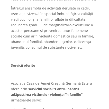
Întregul ansamblu de activităţi derulate în cadrul
Asociaţiei vizează în special îmbunătăţirea calităţii
vieţii copiilor şi a familiilor aflate în dificultate,
reducerea gradului de marginalizare/excluziune a
acestor persoane şi prevenirea unor fenomene
sociale cum ar fi: violenţa domestică sau în familie,
abandonul familial, abandonul şcolar, delicvenţa
juvenilă, consumul de substanţe nocive, etc.
Servicii oferite
Asociaţia Casa de Femei Creştină Germană Estera
oferă prin
serviciul social “Centru pentru
adăpostirea victimelor violenţei în familie”
următoarele servicii: