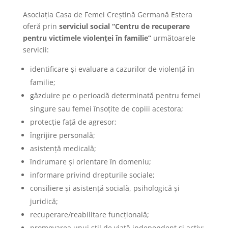
Asociaţia Casa de Femei Creştină Germană Estera
oferă prin
serviciul social “Centru de recuperare
pentru victimele violenţei în familie”
următoarele
servicii:
identificare şi evaluare a cazurilor de violenţă în
familie;
găzduire pe o perioadă determinată pentru femei
singure sau femei însoţite de copiii acestora;
protecţie faţă de agresor;
îngrijire personală;
asistenţă medicală;
îndrumare şi orientare în domeniu;
informare privind drepturile sociale;
consiliere şi asistenţă socială, psihologică şi
juridică;
recuperare/reabilitare funcţională;
promovarea unui stil de viaţă independent şi activ;