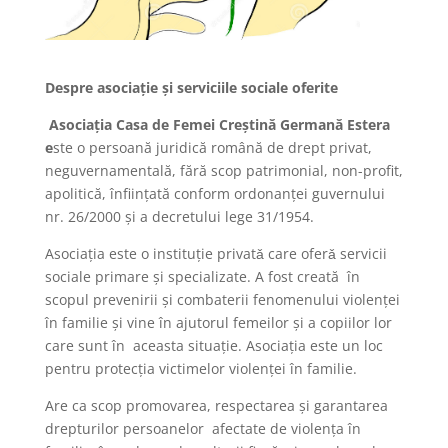
Despre asociaţie şi serviciile sociale oferite
Asociaţia Casa de Femei Creştină Germană Estera
e
ste o persoană juridică română de drept privat,
neguvernamentală, fără scop patrimonial, non-profit,
apolitică, înfiinţată conform ordonanţei guvernului
nr. 26/2000 şi a decretului lege 31/1954.
Asociaţia este o instituţie privatǎ care oferǎ servicii
sociale primare şi specializate. A fost creată în
scopul prevenirii şi combaterii fenomenului violenţei
în familie şi vine în ajutorul femeilor şi a copiilor lor
care sunt în aceasta situaţie. Asociaţia este un loc
pentru protecţia victimelor violenţei în familie.
Are ca scop promovarea, respectarea şi garantarea
drepturilor persoanelor afectate de violenţa în