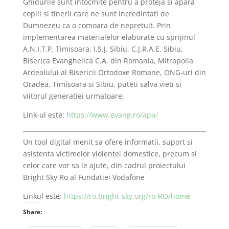
Ghidurile sunt intocmite pentru a proteja si apara
copiii si tinerii care ne sunt incredintati de
Dumnezeu ca o comoara de nepretuit. Prin
implementarea materialelor elaborate cu sprijinul
A.N.I.T.P. Timisoara, I.S.J. Sibiu, C.J.R.A.E. Sibiu,
Biserica Evanghelica C.A. din Romania, Mitropolia
Ardealului al Bisericii Ortodoxe Romane, ONG-uri din
Oradea, Timisoara si Sibiu, puteti salva vieti si
viitorul generatiei urmatoare.
Link-ul este:
https://www.evang.ro/apa/
Un tool digital menit sa ofere informatii, suport si
asistenta victimelor violentei domestice, precum si
celor care vor sa le ajute, din cadrul proiectului
Bright Sky Ro al Fundatiei Vodafone
Linkul este:
https://ro.bright-sky.org/ro-RO/home
Share: