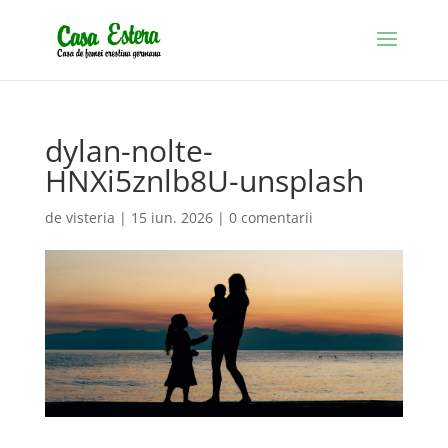
dylan-nolte-
HNXi5znlb8U-unsplash
de
visteria
|
15 iun. 2026
|
0 comentarii